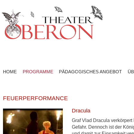
HOME
PROGRAMME
PÄDAGOGISCHES ANGEBOT
ÜB
FEUERPERFORMANCE
Dracula
Graf Vlad Dracula verkörpert
Gefahr. Dennoch ist der Kön
und damit zur Einsamkeit verd