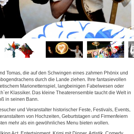
 und Tomas, die auf den Schwingen eines zahmen Phönix und
ogendrachens durch die Lande ziehen. Ihre fantasievollen
oetischem Marionettenspiel, langbeinigen Fabelwesen oder
ch`er Klassiker. Das kleine Theaterensemble taucht die Welt in
oß in seinen Bann.
cher und Veranstalter historischer Feste, Festivals, Events,
Veranstaltern von Hochzeiten, Geburtstagen und Firmenfeiern
ten mehr als ein gewöhnliches Menu bieten wollen.
ng Act, Entertainment, Krimi mit Dinner, Artistik, Comedy,